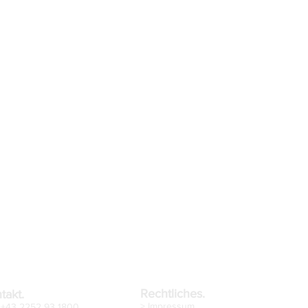
Rechtliches.
takt.
> Impressum
: +43 2252 93 1800