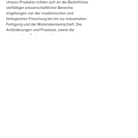
Unsere Produkte richten sich an die Bedürfnisse
vielfältiger wissenschaftlicher Bereiche,
angefangen von der medizinischen und
biologischen Forschung bis hin zur industriellen
Fertigung und der Materialwissenschaft. Die
Anforderungen und Prozesse, sowie die
untersuchten Proben, sind komplex und
individuell. Genauso individuell sind unsere
Produkte. Unser Portfolio von HITACHI umfasst
von benutzerfreundlichen Table Top Geräten bis
hin zum ausgereiften Feldemmisions-Gerät alle
Technologiebereiche der Elektronenmikroskopie:
Rasterelektronenmikroskope (SEM = scanning
electron microscopes)
Feldemissions-Rasterelektronenmikroskope (FE-
SEM = field emission scanning electron
microscopes)
Transmissions-Elektronenmikroskope (TEM/STEM
= transmission electron microscopes)
Atomkraftmikroskope (AFM = atomic force
microscopes)
Ionenfeinstrahlanlagen (FIB = focused ion beam
microscopes)