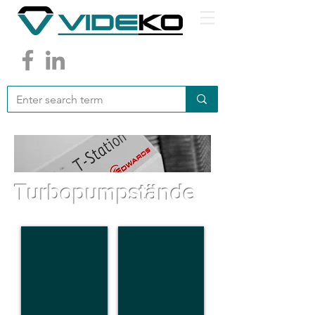
Turbopumpstände
T-Station 85
nEXT Turbo Pumpstation
47-
47
84
-
l/s
400
l/s