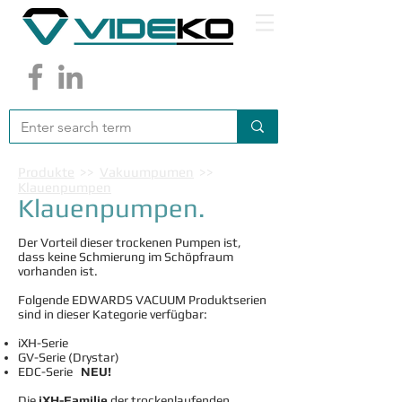
Produkte
>>
Vakuumpumen
>>
Klauenpumpen
Klauenpumpen.
Der Vorteil dieser trockenen Pumpen ist,
dass keine Schmierung im Schöpfraum
vorhanden ist.
Folgende EDWARDS VACUUM Produktserien
sind in dieser Kategorie verfügbar:
iXH-Serie
GV-Serie (Drystar)
EDC-Serie
NEU!
Die
iXH-Familie
der trockenlaufenden